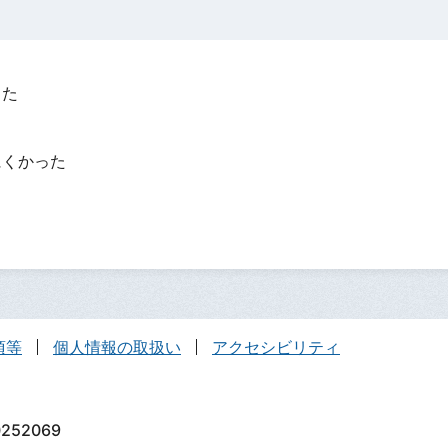
った
？
にくかった
項等
個人情報の取扱い
アクセシビリティ
252069