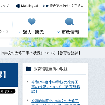
マップ
Multilingual
音声読み上げ・文字拡大
小中学校の改修工事の状況について【教育総務課】
教育環境整備の取組
課】
令和7年度小中学校の改修工
事の状況について【教育総務
課】
令和6年度小中学校の改修工