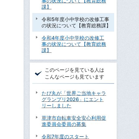
事の状況について【教育総務
課】
令和5年度小中学校の改修工事
の状況について【教育総務課】
令和4年度小中学校の改修工
事の状況について【教育総務
課】
このページを見ている人は
こんなページも見ています
たび丸が「世界ご当地キャラ
グランプリ2026」にエント
リーしました
草津市自転車安全安心利用促
進委員会委員の募集
令和7年度のスタート