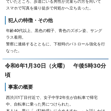
ていたところ、歩道にいる男性が児童らの方を向いて
スマホで写真を撮り徒歩で何処かへ立ち去った。
犯人の特徴・その他
年齢40代以上、黒色の帽子、青色のズボン姿、サング
ラス着用。
警察に連絡するとともに、下校時のパトロール強化を行
なった。
令和6年1月30日（火曜） 午後5時30分
頃
事案の概要
西渋川1丁目付近で、女子中学2年生が自転車で帰宅
中、自転車に乗った男につけられた。
本人は、男に「（駐輪場）に止めますか。」と話しかけ