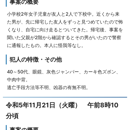
事案の概要
小学校2年女子児童が友人と2人で下校中。近くから来
た男が、先に帰宅した友人をずっと見つめていたので怖
くなり、自宅に向け走るとついてきた。帰宅後、事案を
聞いた父親が2階から確認するとその男がいたので警察
に通報したもの。本人に怪我等なし。
犯人の特徴・その他
40～50代、眼鏡、灰色ジャンバー、カーキ色ズボン、
中肉中背。
逃亡手段方法等不明、凶器の有無不明。
令和5年11月21日（火曜） 午前8時10
分頃
事案の概要