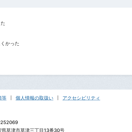
った
？
にくかった
項等
個人情報の取扱い
アクセシビリティ
252069
滋賀県草津市草津三丁目13番30号