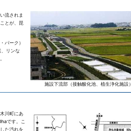
い流されま
ことが、琵
・パーク）
素、リンな
。
施設下流部（接触酸化池、植生浄化施設
木川町にあ
haです。こ
した汚れを