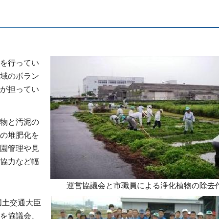
を行ってい
域のボラン
が担ってい
物と汚泥の
の堆肥化を
園管理や見
協力など幅
運営協議会と市職員による浄化植物の除去
国土交通大臣
を協議会、