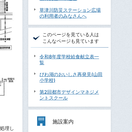
草津川防災ステーション広場
の利用者のみなさんへ
このページを見ている人は
こんなページも見ています
令和8年度学校給食献立表一
覧
びわ湖のおいしさ再発見(山田
小学校)
第2回都市デザインマネジメ
ントスクール
施設案内
処理し