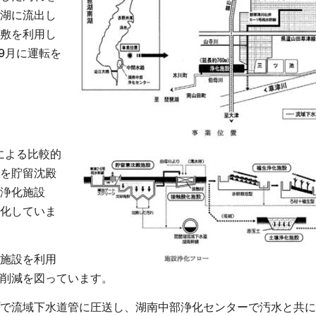
湖に流出し
敷を利用し
9月に運転を
による比較的
を貯留沈殿
浄化施設
化していま
施設を利用
削減を図っています。
で流域下水道管に圧送し、湖南中部浄化センターで汚水と共に