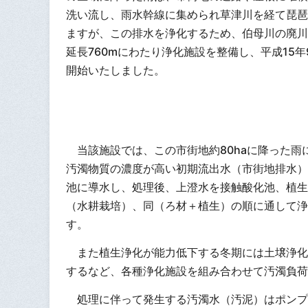
洗い流し、雨水幹線に集められ草津川を経て琵琶
ますが、この排水を浄化するため、伯母川の廃川
延長760mにわたり浄化施設を整備し、平成15年
開始いたしました。
当該施設では、この市街地約80haに降った雨
汚濁物質の濃度が高い初期流出水（市街地排水）
池に導水し、処理後、上澄水を接触酸化池、植生
（水耕栽培）、同（ろ材＋植生）の順に通して浄
す。
また植生浄化が能力低下する冬期には土壌浄化
するなど、各種浄化施設を組み合わせて汚濁負荷
処理に伴って発生する汚濁水（汚泥）はポンプ