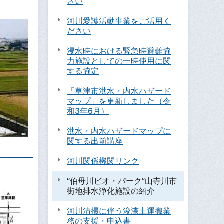
さい
河川愛護活動事業をご活用く
ださい
浸水時における緊急時避難協
力施設としての一時使用に関
する協定
「草津市洪水・内水ハザード
マップ」を更新しました（令
和3年6月）
洪水・内水ハザードマップに
関する出前講座
）
河川関係機関リンク
“伯母川ビオ・パーク”山寺川市
街地排水浄化施設の紹介
河川清掃に伴う浚渫土運搬業
務の支援・申込書