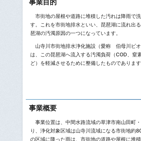
事業目的
市街地の屋根や道路に堆積した汚れは降雨で洗
す。これを市街地排水といい、琵琶湖に流れ出る
琶湖の汚濁原因の一つになっています。
山寺川市街地排水浄化施設（愛称 伯母川ビオ
は、この琵琶湖へ流入する汚濁負荷（COD、窒
ど）を軽減させるために整備したものであります
事業概要
事業位置は、中間水路流域の草津市南山田町・
り、浄化対象区域は山寺川流域になる市街地約80
の区域に降った雨は、市街地の道路や屋根に堆積