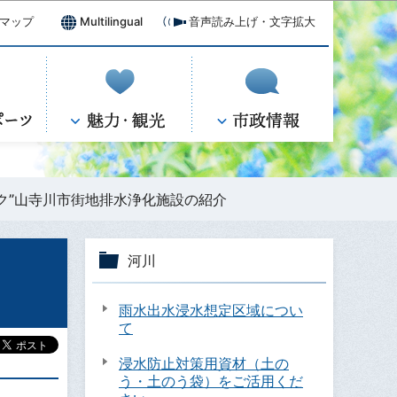
マップ
Multilingual
音声読み上げ・文字拡大
ク”山寺川市街地排水浄化施設の紹介
河川
雨水出水浸水想定区域につい
て
浸水防止対策用資材（土の
う・土のう袋）をご活用くだ