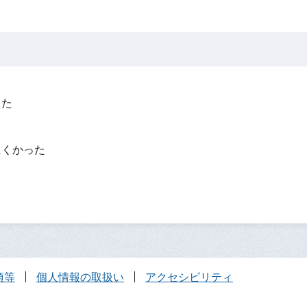
った
？
にくかった
項等
個人情報の取扱い
アクセシビリティ