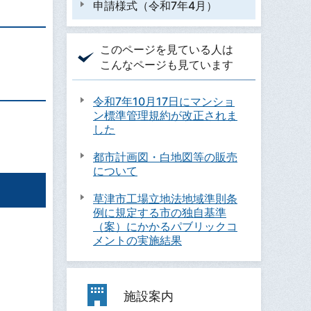
申請様式（令和7年4月）
このページを見ている人は
こんなページも見ています
令和7年10月17日にマンショ
ン標準管理規約が改正されま
した
都市計画図・白地図等の販売
について
草津市工場立地法地域準則条
例に規定する市の独自基準
（案）にかかるパブリックコ
メントの実施結果
施設案内