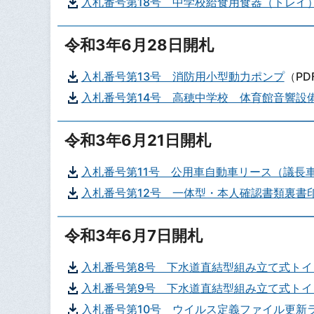
入札番号第18号 中学校給食用食器（トレイ
令和3年6月28日開札
入札番号第13号 消防用小型動力ポンプ
（PD
入札番号第14号 高穂中学校 体育館音響設
令和3年6月21日開札
入札番号第11号 公用車自動車リース（議長
入札番号第12号 一体型・本人確認書類裏書
令和3年6月7日開札
入札番号第8号 下水道直結型組み立て式トイ
入札番号第9号 下水道直結型組み立て式トイ
入札番号第10号 ウイルス定義ファイル更新