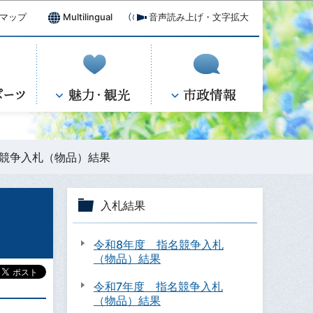
マップ
Multilingual
音声読み上げ・文字拡大
名競争入札（物品）結果
入札結果
令和8年度 指名競争入札
（物品）結果
令和7年度 指名競争入札
（物品）結果