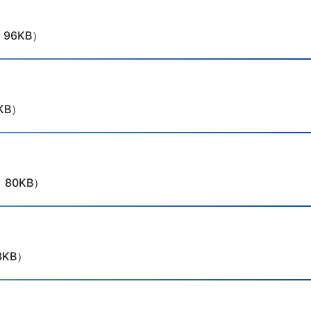
：96KB）
KB）
：80KB）
3KB）