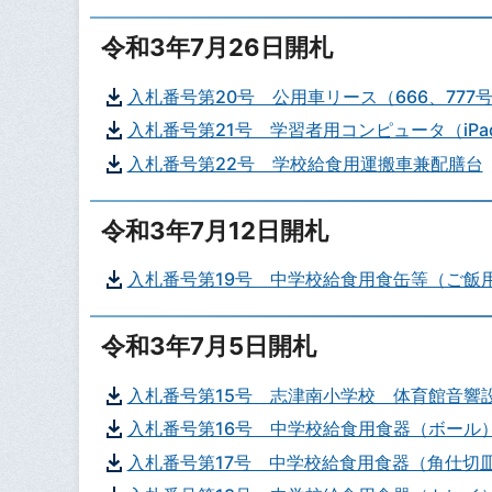
令和3年7月26日開札
入札番号第20号 公用車リース（666、777
入札番号第21号 学習者用コンピュータ（iPa
入札番号第22号 学校給食用運搬車兼配膳台
令和3年7月12日開札
入札番号第19号 中学校給食用食缶等（ご飯
令和3年7月5日開札
入札番号第15号 志津南小学校 体育館音響
入札番号第16号 中学校給食用食器（ボール
入札番号第17号 中学校給食用食器（角仕切