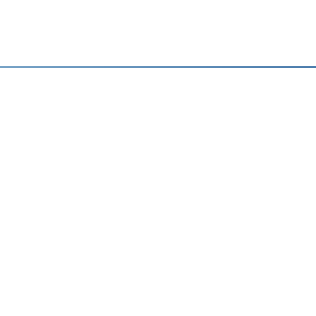
）
）
）
）
）