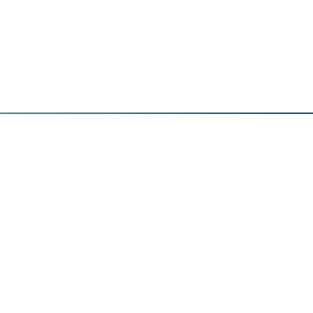
）
）
）
）