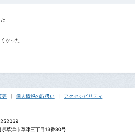
った
？
にくかった
項等
個人情報の取扱い
アクセシビリティ
252069
滋賀県草津市草津三丁目13番30号