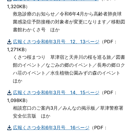
1,320KB）
救急診療のお知らせ／令和6年4月から高齢者肺炎球
菌感染症予防接種の対象者が変更になります／移動図
書館わかくさ号 ほか
広報くさつ令和6年3月号 12、13ページ
（PDF：
1,271KB）
くさつ桜まつり 草津宿と天井川の桜を巡る旅／図書
館のイベント／なごみの郷のイベント／長寿の郷ロク
ハ荘のイベント／水生植物公園みずの森のイベント
ほか
広報くさつ令和6年3月号 14、15ページ
（PDF：
1,098KB）
相談窓口のご案内3月／みんなの掲示板／草津警察署
安全伝言版 ほか
広報くさつ令和6年3月号 16ページ
（PDF：