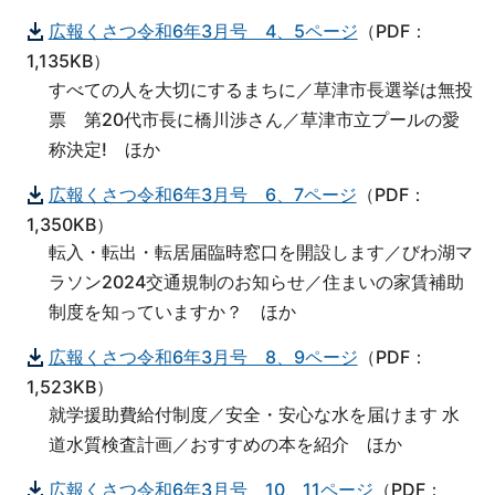
広報くさつ令和6年3月号 4、5ページ
（PDF：
1,135KB）
すべての人を大切にするまちに／草津市長選挙は無投
票 第20代市長に橋川渉さん／草津市立プールの愛
称決定! ほか
広報くさつ令和6年3月号 6、7ページ
（PDF：
1,350KB）
転入・転出・転居届臨時窓口を開設します／びわ湖マ
ラソン2024交通規制のお知らせ／住まいの家賃補助
制度を知っていますか？ ほか
広報くさつ令和6年3月号 8、9ページ
（PDF：
1,523KB）
就学援助費給付制度／安全・安心な水を届けます 水
道水質検査計画／おすすめの本を紹介 ほか
広報くさつ令和6年3月号 10、11ページ
（PDF：