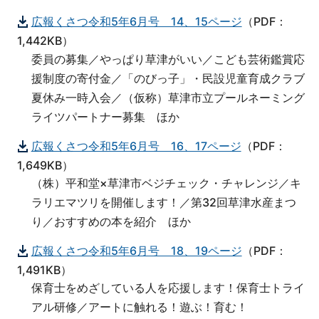
広報くさつ令和5年6月号 14、15ページ
（PDF：
1,442KB）
委員の募集／やっぱり草津がいい／こども芸術鑑賞応
援制度の寄付金／「のびっ子」・民設児童育成クラブ
夏休み一時入会／（仮称）草津市立プールネーミング
ライツパートナー募集 ほか
広報くさつ令和5年6月号 16、17ページ
（PDF：
1,649KB）
（株）平和堂×草津市ベジチェック・チャレンジ／キ
ラリエマツリを開催します！／第32回草津水産まつ
り／おすすめの本を紹介 ほか
広報くさつ令和5年6月号 18、19ページ
（PDF：
1,491KB）
保育士をめざしている人を応援します！保育士トライ
アル研修／アートに触れる！遊ぶ！育む！