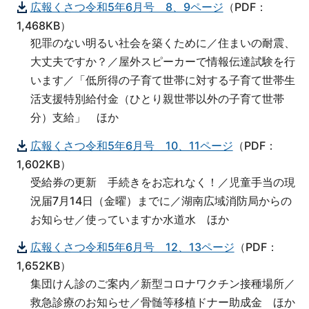
広報くさつ令和5年6月号 8、9ページ
（PDF：
1,468KB）
犯罪のない明るい社会を築くために／住まいの耐震、
大丈夫ですか？／屋外スピーカーで情報伝達試験を行
います／「低所得の子育て世帯に対する子育て世帯生
活支援特別給付金（ひとり親世帯以外の子育て世帯
分）支給」 ほか
広報くさつ令和5年6月号 10、11ページ
（PDF：
1,602KB）
受給券の更新 手続きをお忘れなく！／児童手当の現
況届7月14日（金曜）までに／湖南広域消防局からの
お知らせ／使っていますか水道水 ほか
広報くさつ令和5年6月号 12、13ページ
（PDF：
1,652KB）
集団けん診のご案内／新型コロナワクチン接種場所／
救急診療のお知らせ／骨髄等移植ドナー助成金 ほか