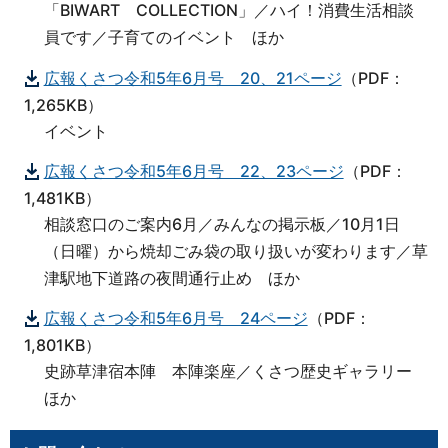
「BIWART COLLECTION」／ハイ！消費生活相談
員です／子育てのイベント ほか
広報くさつ令和5年6月号 20、21ページ
（PDF：
1,265KB）
イベント
広報くさつ令和5年6月号 22、23ページ
（PDF：
1,481KB）
相談窓口のご案内6月／みんなの掲示板／10月1日
（日曜）から焼却ごみ袋の取り扱いが変わります／草
津駅地下道路の夜間通行止め ほか
広報くさつ令和5年6月号 24ページ
（PDF：
1,801KB）
史跡草津宿本陣 本陣楽座／くさつ歴史ギャラリー
ほか