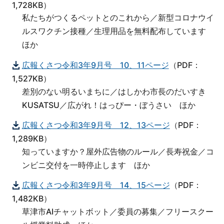
1,728KB）
私たちがつくるペットとのこれから／新型コロナウイ
ルスワクチン接種／生理用品を無料配布しています
ほか
広報くさつ令和3年9月号 10、11ページ
（PDF：
1,527KB）
差別のない明るいまちに／はしかわ市長のだいすき
KUSATSU／広がれ！はっぴー・ぼうさい ほか
広報くさつ令和3年9月号 12、13ページ
（PDF：
1,289KB）
知っていますか？屋外広告物のルール／長寿祝金／コ
ンビニ交付を一時停止します ほか
広報くさつ令和3年9月号 14、15ページ
（PDF：
1,482KB）
草津市AIチャットボット／委員の募集／フリースクー