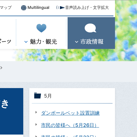
マップ
Multilingual
音声読み上げ・文字拡大
5月
だき
ダンボールベット設置訓練
市民の皆様へ（5月26日）