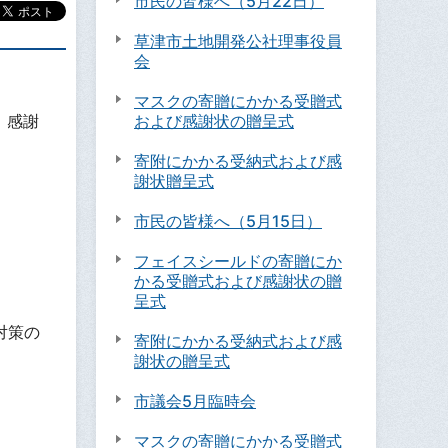
市民の皆様へ（5月22日）
草津市土地開発公社理事役員
会
マスクの寄贈にかかる受贈式
および感謝状の贈呈式
、感謝
寄附にかかる受納式および感
謝状贈呈式
市民の皆様へ（5月15日）
フェイスシールドの寄贈にか
かる受贈式および感謝状の贈
呈式
対策の
寄附にかかる受納式および感
謝状の贈呈式
市議会5月臨時会
マスクの寄贈にかかる受贈式