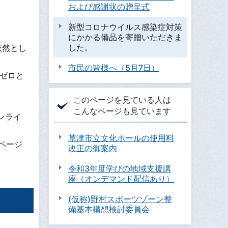
および感謝状の贈呈式
新型コロナウイルス感染症対策
にかかる備品を寄贈いただきま
した。
依然とし
市民の皆様へ（5月7日）
間ゼロと
このページを見ている人は
こんなページも見ています
ンライ
草津市立文化ホールの使用料
ページ
改正の御案内
令和3年度学びの地域支援講
座（オンデマンド配信あり）
(仮称)野村スポーツゾーン整
備基本構想検討委員会