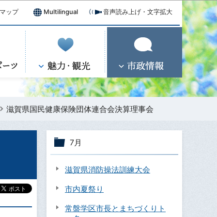
マップ
Multilingual
音声読み上げ・文字拡大
滋賀県国民健康保険団体連合会決算理事会
7月
滋賀県消防操法訓練大会
市内夏祭り
常盤学区市長とまちづくりト