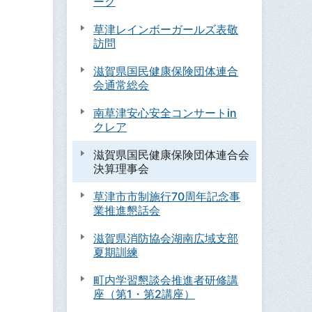
ーク
草津レインボーガールズ表敬
訪問
滋賀県国民健康保険団体連合
会通常総会
南草津安心安全コンサートin
クレア
滋賀県国民健康保険団体連合会
決算理事会
草津市市制施行70周年記念事
業推進懇話会
滋賀県消防協会湖南広域支部
夏期訓練
町内学習懇談会推進者研修講
座（第1・第2講座）