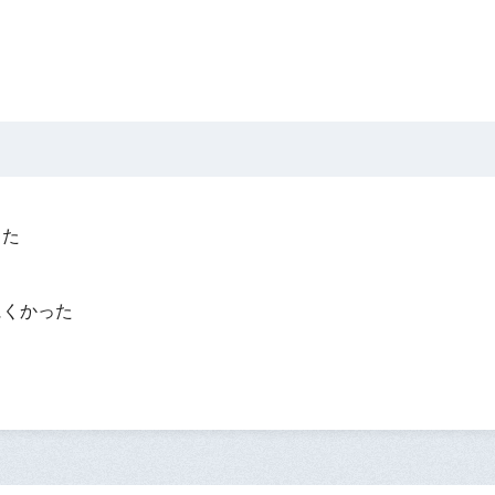
った
？
にくかった