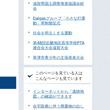
滋賀県国土調査推進協議会総
会
Daigasグループ「小さな灯運
動」寄附贈呈式
社会を明るくする運動
第48回近畿地区高等学校PTA
連合会大会滋賀大会
草津市青少年の主張発表大会
このページを見ている人は
こんなページも見ています
インターネットから「遺跡地
図」の確認ができます
在宅医療に伴う廃棄物の出し