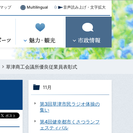
マップ
Multilingual
音声読み上げ・文字拡大
草津商工会議所優良従業員表彰式
11月
第3回草津市民ラジオ体操の
集い
第4回健幸都市くさつランフ
ェスティバル