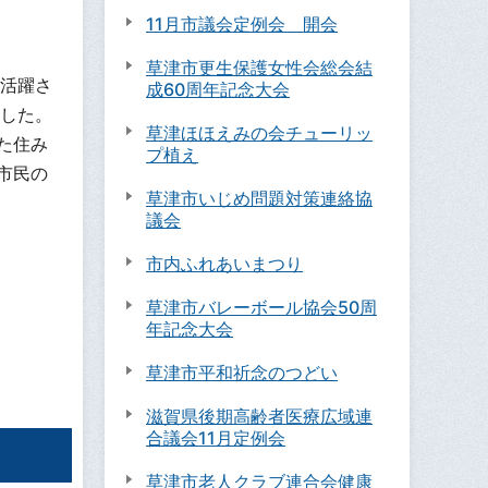
11月市議会定例会 開会
草津市更生保護女性会総会結
活躍さ
成60周年記念大会
した。
草津ほほえみの会チューリッ
た住み
プ植え
市民の
草津市いじめ問題対策連絡協
議会
市内ふれあいまつり
草津市バレーボール協会50周
年記念大会
草津市平和祈念のつどい
滋賀県後期高齢者医療広域連
合議会11月定例会
草津市老人クラブ連合会健康