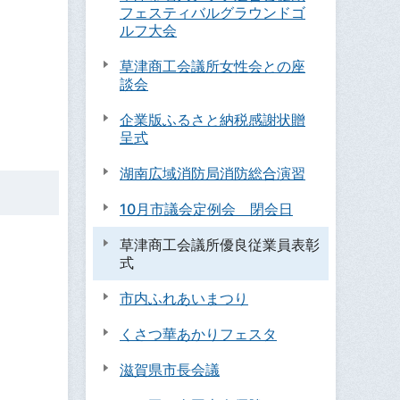
フェスティバルグラウンドゴ
ルフ大会
草津商工会議所女性会との座
談会
企業版ふるさと納税感謝状贈
呈式
湖南広域消防局消防総合演習
10月市議会定例会 閉会日
草津商工会議所優良従業員表彰
式
市内ふれあいまつり
くさつ華あかりフェスタ
滋賀県市長会議