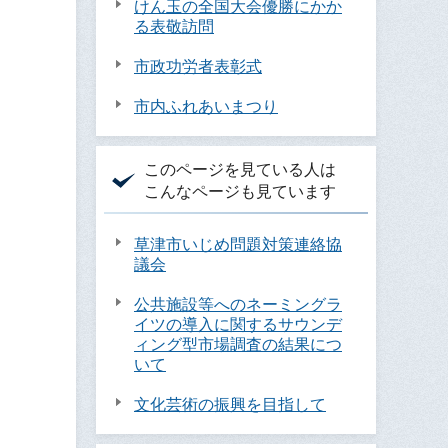
けん玉の全国大会優勝にかか
る表敬訪問
市政功労者表彰式
市内ふれあいまつり
このページを見ている人は
こんなページも見ています
草津市いじめ問題対策連絡協
議会
公共施設等へのネーミングラ
イツの導入に関するサウンデ
ィング型市場調査の結果につ
いて
文化芸術の振興を目指して