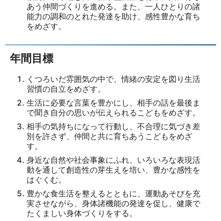
あう仲間づくりを進める。また、一人ひとりの諸
能力の調和のとれた発達を助け、感性豊かな育ち
をめざす。
年間目標
くつろいだ雰囲気の中で、情緒の安定を図り生活
習慣の自立をめざす。
生活に必要な言葉を豊かにし、相手の話を最後ま
で聞き自分の思いが伝えられるこどもをめざす。
相手の気持ちになって行動し、不合理に気づき差
別を許さず、仲間と共に育ちあうこどもをめざ
す。
身近な自然や社会事象にふれ、いろいろな表現活
動を通して創造性の芽生えを培い、豊かな感性を
はぐくむ。
豊かな食生活を整えるとともに、運動あそびを充
実させながら、身体諸機能の発達を促し、健康で
たくましい身体づくりをする。