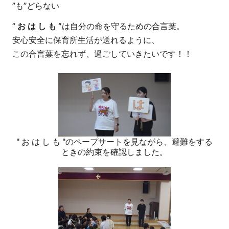
”も”どらない
”
お は し も ”
は自分の命を守るための合言葉。
安心安全に保育所生活が送れるように、
この合言葉を忘れず、過ごしていきたいです！！
" お は し も "のペープサートを見ながら、避難をする
ときの約束を確認しました。