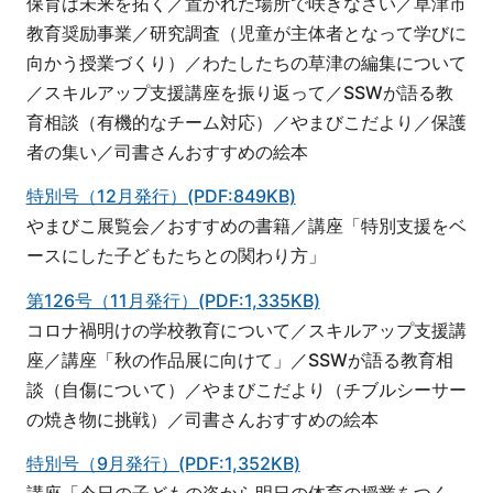
保育は未来を拓く／置かれた場所で咲きなさい／草津市
教育奨励事業／研究調査（児童が主体者となって学びに
向かう授業づくり）／わたしたちの草津の編集について
／スキルアップ支援講座を振り返って／SSWが語る教
育相談（有機的なチーム対応）／やまびこだより／保護
者の集い／司書さんおすすめの絵本
特別号（12月発行）(PDF:849KB)
やまびこ展覧会／おすすめの書籍／講座「特別支援をベ
ースにした子どもたちとの関わり方」
第126号（11月発行）(PDF:1,335KB)
コロナ禍明けの学校教育について／スキルアップ支援講
座／講座「秋の作品展に向けて」／SSWが語る教育相
談（自傷について）／やまびこだより（チブルシーサー
の焼き物に挑戦）／司書さんおすすめの絵本
特別号（9月発行）(PDF:1,352KB)