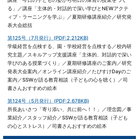
講座「今日の子どもの姿から明日の体育の授業をつく
る」／講座「主体的・対話的で深い学びとNEWアクテ
ィブ・ラーニングを学ぶ」／夏期研修講座紹介／研究発
表大会総括
第125号（7月発行）(PDF:2,212KB)
学級経営を点検する、園・学校経営を点検する／校内研
究主題／スキルアップ支援講座「主体的、対話的で深い
学びのある授業づくり」／夏期研修講座のご案内／研究
発表大会案内／オンライン講座紹介／たびすけDayのご
案内／SSWが語る教育相談（子どもの心を聴く）／司
書さんおすすめの絵本
第124号（5月発行）(PDF:2,678KB)
所長あいさつ「寄り添い、共に前へ！！」／理念図／事
業紹介／スタッフ紹介／SSWが語る教育相談（子ども
の心とストレス）／司書さんおすすめの絵本