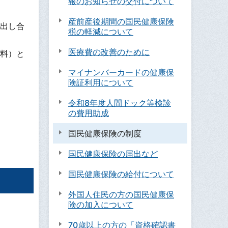
報のお知らせの交付について
産前産後期間の国民健康保険
出し合
税の軽減について
医療費の改善のために
料）と
マイナンバーカードの健康保
険証利用について
令和8年度人間ドック等検診
の費用助成
国民健康保険の制度
国民健康保険の届出など
国民健康保険の給付について
外国人住民の方の国民健康保
険の加入について
70歳以上の方の「資格確認書