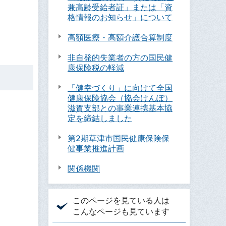
兼高齢受給者証」または「資
格情報のお知らせ」について
高額医療・高額介護合算制度
非自発的失業者の方の国民健
康保険税の軽減
「健幸づくり」に向けて全国
健康保険協会（協会けんぽ）
滋賀支部との事業連携基本協
定を締結しました
第2期草津市国民健康保険保
健事業推進計画
関係機関
このページを見ている人は
こんなページも見ています