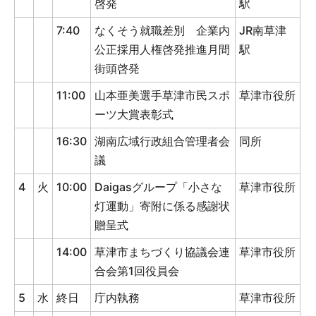
啓発
駅
7:40
なくそう就職差別 企業内
JR南草津
公正採用人権啓発推進月間
駅
街頭啓発
11:00
山本亜美選手草津市民スポ
草津市役所
ーツ大賞表彰式
16:30
湖南広域行政組合管理者会
同所
議
4
火
10:00
Daigasグループ「小さな
草津市役所
灯運動」寄附に係る感謝状
贈呈式
14:00
草津市まちづくり協議会連
草津市役所
合会第1回役員会
5
水
終日
庁内執務
草津市役所