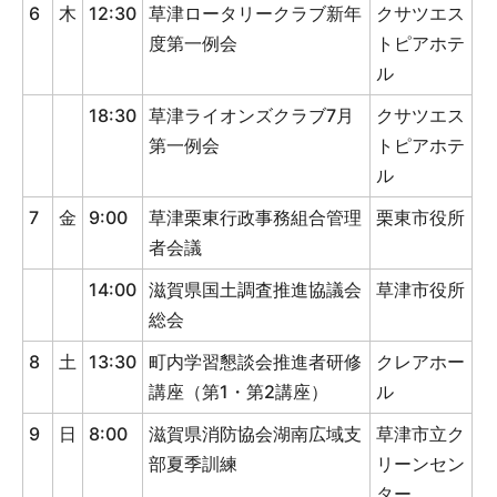
6
木
12:30
草津ロータリークラブ新年
クサツエス
度第一例会
トピアホテ
ル
18:30
草津ライオンズクラブ7月
クサツエス
第一例会
トピアホテ
ル
7
金
9:00
草津栗東行政事務組合管理
栗東市役所
者会議
14:00
滋賀県国土調査推進協議会
草津市役所
総会
8
土
13:30
町内学習懇談会推進者研修
クレアホー
講座（第1・第2講座）
ル
9
日
8:00
滋賀県消防協会湖南広域支
草津市立ク
部夏季訓練
リーンセン
ター