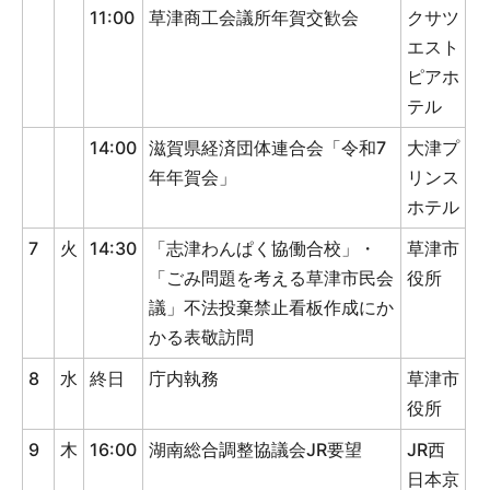
11:00
草津商工会議所年賀交歓会
クサツ
エスト
ピアホ
テル
14:00
滋賀県経済団体連合会「令和7
大津プ
年年賀会」
リンス
ホテル
7
火
14:30
「志津わんぱく協働合校」・
草津市
「ごみ問題を考える草津市民会
役所
議」不法投棄禁止看板作成にか
かる表敬訪問
8
水
終日
庁内執務
草津市
役所
9
木
16:00
湖南総合調整協議会JR要望
JR西
日本京