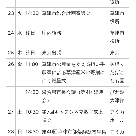
役所
23
火
14:30
草津市総合計画審議会
草津市
役所
24
水
終日
庁内執務
草津市
役所
25
木
終日
東京出張
東京
26
金
11:00
草津市の農業を支える担い手
矢橋ふ
農家による草津産米の寄贈に
たばこ
伴う贈呈式
ども園
14:30
滋賀県市長会議（第4回臨時
びわ湖
会）
大津館
27
土
10:30
第7回キッズシネマ塾完成上
アミカ
映会
ホール
28
日
13:30
第40回草津市部落解放青年集
アミカ