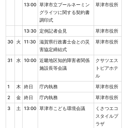
13:00
草津市立プールネーミン
草津市役所
グライツに関する契約書
調印式
13:30
定例記者会見
草津市役所
30
火
11:30
滋賀県行政書士会との災
草津市役所
害協定締結式
31
水
10:00
近畿地区知的障害者関係
クサツエス
施設長等会議
トピアホテ
ル
1
木
終日
庁内執務
草津市役所
2
金
終日
庁内執務
草津市役所
3
土
13:00
草津市こども環境会議
くさつエコ
スタイルプ
ラザ