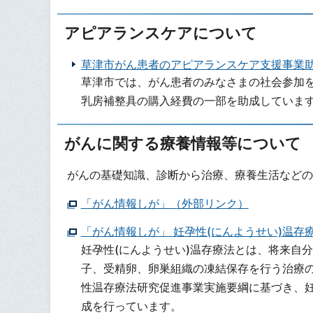
アピアランスケアについて
草津市がん患者のアピアランスケア支援事業
草津市では、がん患者のみなさまの社会参加
乳房補整具の購入経費の一部を助成していま
がんに関する療養情報等について
がんの基礎知識、診断から治療、療養生活などの
「がん情報しが」（外部リンク）
「がん情報しが」 妊孕性(にんようせい)温存
妊孕性(にんようせい)温存療法とは、将来自
子、受精卵、卵巣組織の凍結保存を行う治療の
性温存療法研究促進事業実施要綱に基づき、
成を行っています。