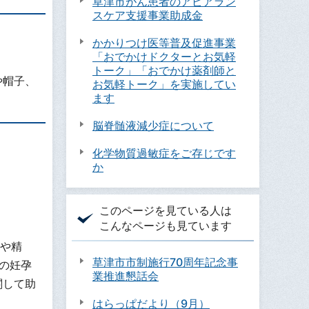
草津市がん患者のアピアラン
スケア支援事業助成金
かかりつけ医等普及促進事業
「おでかけドクターとお気軽
トーク」「おでかけ薬剤師と
や帽子、
お気軽トーク」を実施してい
ます
脳脊髄液減少症について
化学物質過敏症をご存じです
か
このページを見ている人は
こんなページも見ています
子や精
草津市市制施行70周年記念事
の妊孕
業推進懇話会
関して助
はらっぱだより（9月）