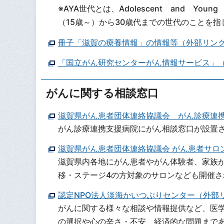
※AYA世代とは、Adolescent and Y
（15歳～）から30歳代までの世代のことを指
冊子「滋賀の療養情報」の情報等（外部リン
「国立がん研究センターがん情報サービス」
がんに関する相談窓口
滋賀県がん患者団体連絡協議会 がん診療連
がん診療連携支援病院にがん相談窓口が設置
滋賀県がん患者団体連絡協議会 がん患者サロ
滋賀県内各地にがん患者やがん体験者、家族が
移・ステージ4の方対象のサロンなども開催さ
認定NPO法人淡海かいつぶりセンター（外部
がんに関する様々な相談や情報提供など、医
の選択や心の辛さ・不安、経済的な問題まで