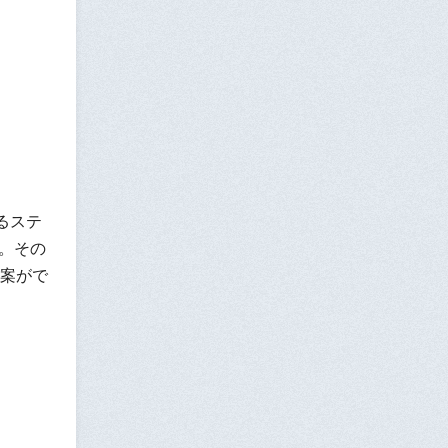
るステ
。その
案がで