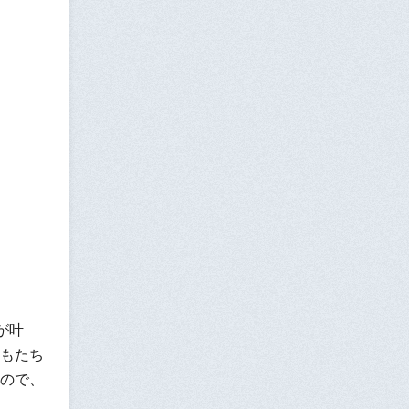
が叶
もたち
ので、