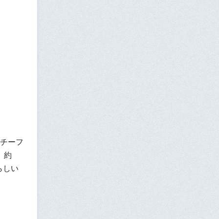
チーフ
、約
らしい