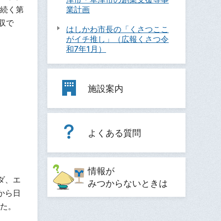
業計画
続く第
収で
はしかわ市長の「くさつここ
がイチ推し」（広報くさつ令
和7年1月）
施設案内
よくある質問
情報が
ダ、エ
みつからないときは
から日
た。