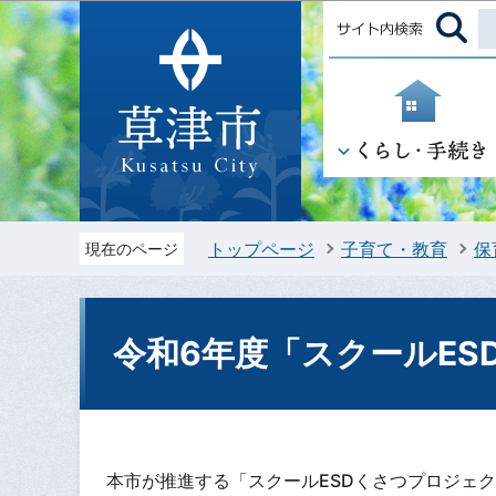
トップページ
子育て・教育
保
現在のページ
令和6年度「スクールES
本市が推進する「スクールESDくさつプロジェ