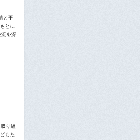
情と平
もとに
交流を深
に取り組
どもた