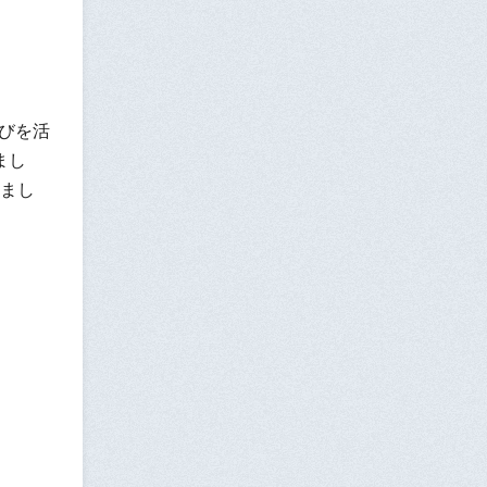
びを活
まし
まし