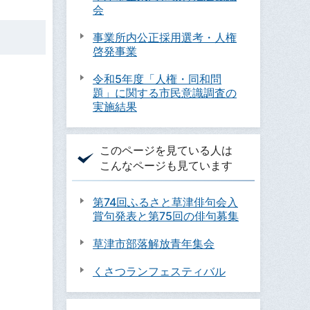
会
事業所内公正採用選考・人権
啓発事業
令和5年度「人権・同和問
題」に関する市民意識調査の
実施結果
このページを見ている人は
こんなページも見ています
第74回ふるさと草津俳句会入
賞句発表と第75回の俳句募集
草津市部落解放青年集会
くさつランフェスティバル