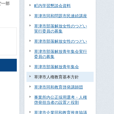
で一部
町内学習懇談会資料
草津市同和問題市民連続講座
草津市部落解放女性のつどい
実行委員の募集
草津市部落解放女性のつどい
草津市部落解放青年集会実行
委員の募集
草津市部落解放青年集会
草津市人権教育基本方針
草津市同和教育啓発講師団
事業所内公正採用選考・人権
啓発担当者の設置と役割
草津市企業同和教育推進協議