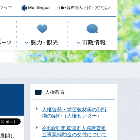
マップ
Multilingual
音声読み上げ・文字拡大
人権教育
人権啓発・学習教材等の刊行
物の紹介（人権センター）
令和8年度 草津市人権教育推
進事業補助金の交付について
展開し