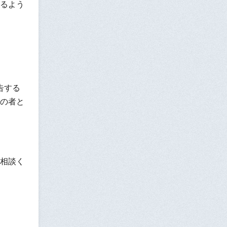
るよう
告する
の者と
相談く