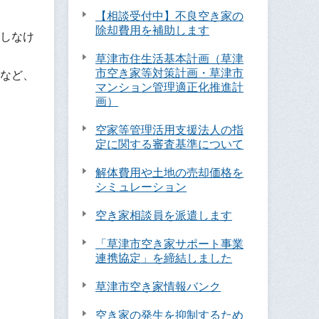
【相談受付中】不良空き家の
除却費用を補助します
しなけ
草津市住生活基本計画（草津
市空き家等対策計画・草津市
など、
マンション管理適正化推進計
画）
空家等管理活用支援法人の指
定に関する審査基準について
解体費用や土地の売却価格を
シミュレーション
空き家相談員を派遣します
「草津市空き家サポート事業
連携協定」を締結しました
草津市空き家情報バンク
空き家の発生を抑制するため