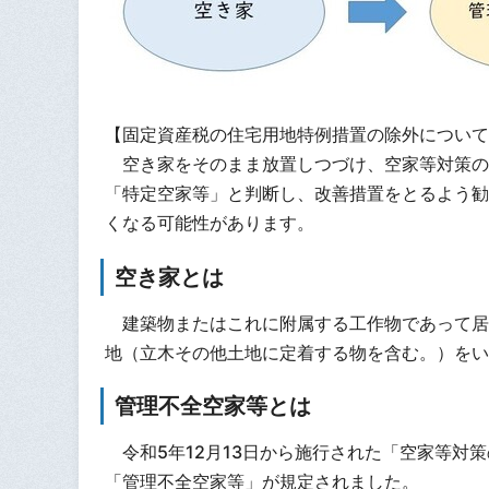
【固定資産税の住宅用地特例措置の除外について
空き家をそのまま放置しつづけ、空家等対策の
「特定空家等」と判断し、改善措置をとるよう勧
くなる可能性があります。
空き家とは
建築物またはこれに附属する工作物であって居
地（立木その他土地に定着する物を含む。）をい
管理不全空家等とは
令和5年12月13日から施行された「空家等対
「管理不全空家等」が規定されました。