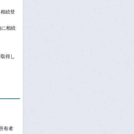
に相続登
内に相続
で取得し
所有者