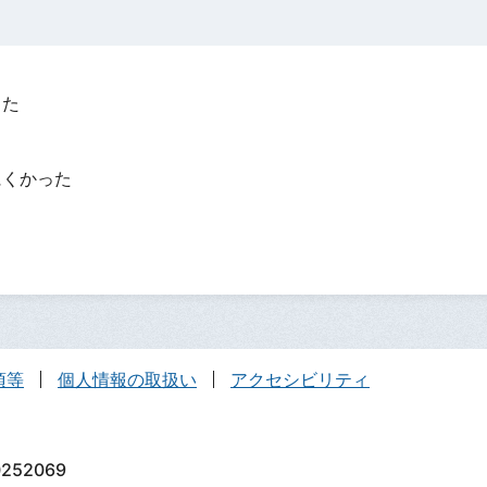
った
？
にくかった
項等
個人情報の取扱い
アクセシビリティ
252069