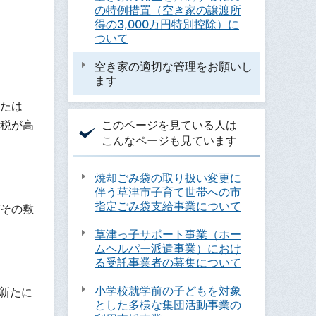
の特例措置（空き家の譲渡所
得の3,000万円特別控除）に
ついて
空き家の適切な管理をお願いし
ます
たは
このページを見ている人は
税が高
こんなページも見ています
焼却ごみ袋の取り扱い変更に
伴う草津市子育て世帯への市
指定ごみ袋支給事業について
その敷
草津っ子サポート事業（ホー
ムヘルパー派遣事業）におけ
る受託事業者の募集について
小学校就学前の子どもを対象
新たに
とした多様な集団活動事業の