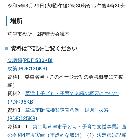
令和5年8月29日(火曜)午後2時30分から午後4時30分
場所
草津市役所 2階特大会議室
資料は下記をご覧ください
会議録(PDF:530KB)
次第(PDF:126KB)
資料1 委員名簿（このページ最初の会議概要にて掲
載）
資料2
草津市子ども・子育て会議の概要について
(PDF:96KB)
資料3
草津市附属機関設置条例・規則 抜粋
(PDF:125KB)
資料4－1
第二期草津市子ども・子育て支援事業計画
の令和4年度実績（重点的な取組）（1）法定必須記載