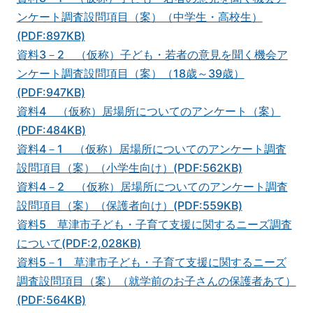
ンケート調査設問項目（案）（中学生・高校生）
(PDF:897KB)
資料3－2 （仮称）子ども・若者の意見を聞く機会ア
ンケート調査設問項目（案）（18歳～39歳）
(PDF:947KB)
資料4 （仮称）居場所についてのアンケート（案）
(PDF:484KB)
資料4－1 （仮称）居場所についてのアンケート調査
設問項目（案）（小学生向け）(PDF:562KB)
資料4－2 （仮称）居場所についてのアンケート調査
設問項目（案）（保護者向け）(PDF:559KB)
資料5 草津市子ども・子育て支援に関するニーズ調査
について(PDF:2,028KB)
資料5－1 草津市子ども・子育て支援に関するニーズ
調査設問項目（案）（就学前のお子さんの保護者あて）
(PDF:564KB)