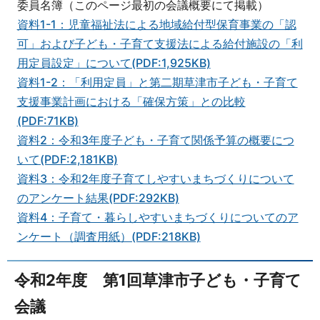
委員名簿（このページ最初の会議概要にて掲載）
資料1-1：児童福祉法による地域給付型保育事業の「認
可」および子ども・子育て支援法による給付施設の「利
用定員設定」について(PDF:1,925KB)
資料1-2：「利用定員」と第二期草津市子ども・子育て
支援事業計画における「確保方策」との比較
(PDF:71KB)
資料2：令和3年度子ども・子育て関係予算の概要につ
いて(PDF:2,181KB)
資料3：令和2年度子育てしやすいまちづくりについて
のアンケート結果(PDF:292KB)
資料4：子育て・暮らしやすいまちづくりについてのア
ンケート（調査用紙）(PDF:218KB)
令和2年度 第1回草津市子ども・子育て
会議