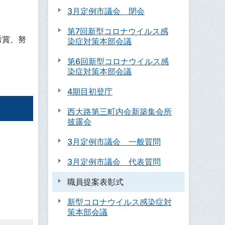
3月定例市議会 閉会
第7回新型コロナウイルス感
秀賞、努
染症対策本部会議
第6回新型コロナウイルス感
染症対策本部会議
4期目初登庁
西大路第三町内会新築集会所
披露会
3月定例市議会 一般質問
3月定例市議会 代表質問
職員提案表彰式
新型コロナウイルス感染症対
策本部会議