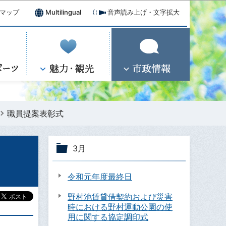
マップ
Multilingual
音声読み上げ・文字拡大
職員提案表彰式
3月
令和元年度最終日
野村池賃貸借契約および災害
時における野村運動公園の使
用に関する協定調印式