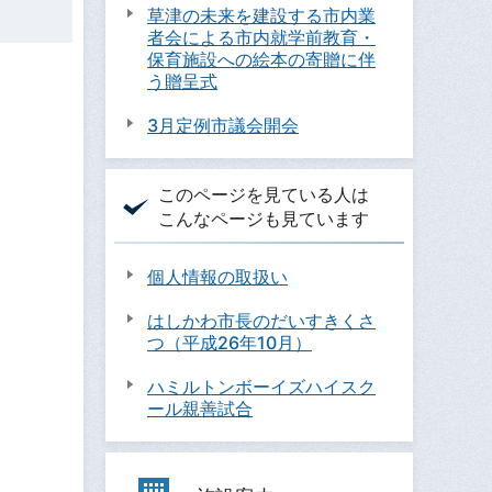
草津の未来を建設する市内業
者会による市内就学前教育・
保育施設への絵本の寄贈に伴
う贈呈式
3月定例市議会開会
このページを見ている人は
こんなページも見ています
個人情報の取扱い
はしかわ市長のだいすきくさ
つ（平成26年10月）
ハミルトンボーイズハイスク
ール親善試合