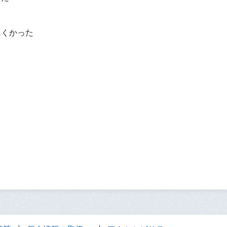
？
にくかった