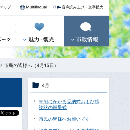
マップ
Multilingual
音声読み上げ・文字拡大
市民の皆様へ（4月15日）
4月
寄附にかかる受納式および感
謝状の贈呈式
市民の皆様へお願いです