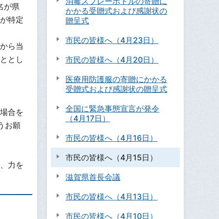
消毒スプレーボトルの寄贈に
名が県
かかる受贈式および感謝状の
が特定
贈呈式
市民の皆様へ（4月23日）
日から当
こととし
市民の皆様へ（4月20日）
医療用防護服の寄贈にかかる
受贈式および感謝状の贈呈式
全国に緊急事態宣言が発令
場合を
（4月17日）
うお願
市民の皆様へ（4月16日）
市民の皆様へ（4月15日）
、力を
滋賀県首長会議
市民の皆様へ（4月13日）
市民の皆様へ（4月10日）