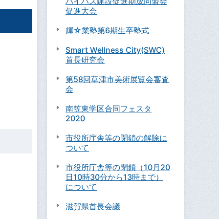
バイパス建設促進期成同盟会
促進大会
輝☆業塾第6期生卒塾式
Smart Wellness City(SWC)
首長研究会
第58回草津市美術展覧会審査
会
南笠東学区合同フェスタ
2020
市役所庁舎等の閉鎖の解除に
ついて
市役所庁舎等の閉鎖（10月20
日10時30分から13時まで）
について
滋賀県首長会議