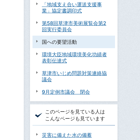
「地域支え合い運送支援事
業」協定書調印式
第58回草津市美術展覧会第2
回実行委員会
国への要望活動
環境大臣地域環境美化功績者
表彰伝達式
草津市いじめ問題対策連絡協
議会
9月定例市議会 閉会
このページを見ている人は
こんなページも見ています
災害に備えた水の備蓄