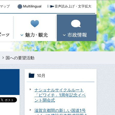
マップ
Multilingual
音声読み上げ・文字拡大
国への要望活動
10月
ナショナルサイクルルート
「ビワイチ」1周年記念イベ
ント開会式
滋賀京都間の新しい国道1号