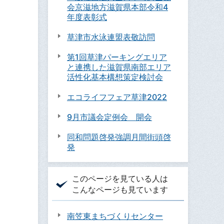
会京滋地方滋賀県本部令和4
年度表彰式
草津市水泳連盟表敬訪問
第1回草津パーキングエリア
と連携した滋賀県南部エリア
活性化基本構想策定検討会
エコライフフェア草津2022
9月市議会定例会 開会
同和問題啓発強調月間街頭啓
発
このページを見ている人は
こんなページも見ています
南笠東まちづくりセンター