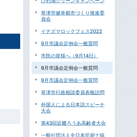
びわ湖クリーンキャンペーン
草津市健幸都市づくり推進委
員会
イナズマロックフェス2022
9月市議会定例会一般質問
市民の皆様へ（9月14日）
9月市議会定例会一般質問
9月市議会定例会一般質問
草津市行政相談委員表敬訪問
外国人による日本語スピーチ
大会
第43回近畿ろうあ高齢者大会
一般社団法人全日本司厨士協