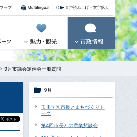
マップ
Multilingual
音声読み上げ・文字拡大
9月市議会定例会一般質問
9月
玉川学区市長とまちづくりト
ーク
第4回市長との農業懇談会