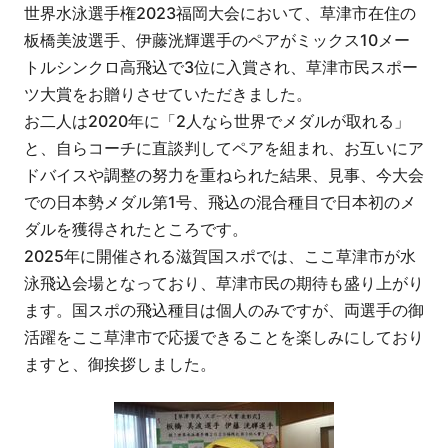
世界水泳選手権2023福岡大会において、草津市在住の
板橋美波選手、伊藤洸輝選手のペアがミックス10メー
トルシンクロ高飛込で3位に入賞され、草津市民スポー
ツ大賞をお贈りさせていただきました。
お二人は2020年に「2人なら世界でメダルが取れる」
と、自らコーチに直談判してペアを組まれ、お互いにア
ドバイスや調整の努力を重ねられた結果、見事、今大会
での日本勢メダル第1号、飛込の混合種目で日本初のメ
ダルを獲得されたところです。
2025年に開催される滋賀国スポでは、ここ草津市が水
泳飛込会場となっており、草津市民の期待も盛り上がり
ます。国スポの飛込種目は個人のみですが、両選手の御
活躍をここ草津市で応援できることを楽しみにしており
ますと、御挨拶しました。