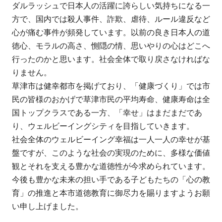
ダルラッシュで日本人の活躍に誇らしい気持ちになる一
方で、国内では殺人事件、詐欺、虐待、ルール違反など
心が痛む事件が頻発しています。以前の良き日本人の道
徳心、モラルの高さ、惻隠の情、思いやりの心はどこへ
行ったのかと思います。社会全体で取り戻さなければな
りません。
草津市は健幸都市を掲げており、「健康づくり」では市
民の皆様のおかげで草津市民の平均寿命、健康寿命は全
国トップクラスである一方、「幸せ」はまだまだであ
り、ウェルビーイングシティを目指していきます。
社会全体のウェルビーイング幸福は一人一人の幸せが基
盤ですが、このような社会の実現のために、多様な価値
観とそれを支える豊かな道徳性が今求められています。
今後も豊かな未来の担い手である子どもたちの「心の教
育」の推進と本市道徳教育に御尽力を賜りますようお願
い申し上げました。