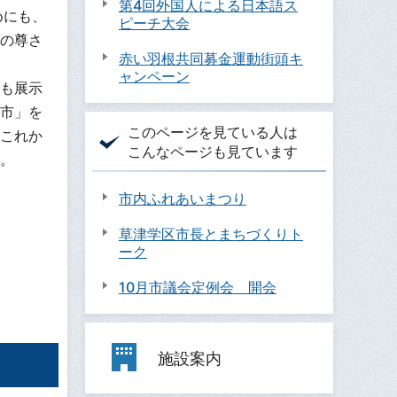
第4回外国人による日本語ス
めにも、
ピーチ大会
の尊さ
赤い羽根共同募金運動街頭キ
ャンペーン
も展示
市」を
このページを見ている人は
これか
こんなページも見ています
。
市内ふれあいまつり
草津学区市長とまちづくりト
ーク
10月市議会定例会 開会
施設案内