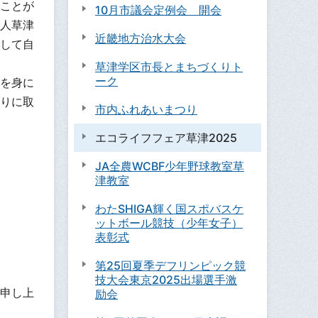
ことが
10月市議会定例会 開会
人草津
近畿地方治水大会
して自
草津学区市長とまちづくりト
ーク
を身に
りに取
市内ふれあいまつり
エコライフフェア草津2025
JA全農WCBF少年野球教室草
津教室
わたSHIGA輝く国スポバスケ
ットボール競技（少年女子）
表彰式
第25回夏季デフリンピック競
技大会東京2025出場選手激
申し上
励会