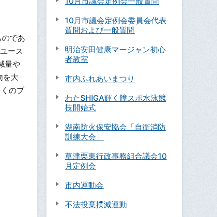
10月市議会定例会一般質問
10月市議会定例会委員会代表
質問および一般質問
ものであ
明治安田健康マージャン初心
ユース
者教室
減量や
物を大
市内ふれあいまつり
多くのブ
わたSHIGA輝く障スポ水泳競
技開始式
湖南防火保安協会「自衛消防
訓練大会」
草津栗東行政事務組合議会10
月定例会
市内運動会
不法投棄撲滅運動