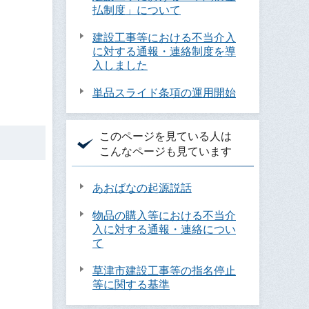
払制度」について
建設工事等における不当介入
に対する通報・連絡制度を導
入しました
単品スライド条項の運用開始
このページを見ている人は
こんなページも見ています
あおばなの起源説話
物品の購入等における不当介
入に対する通報・連絡につい
て
草津市建設工事等の指名停止
等に関する基準