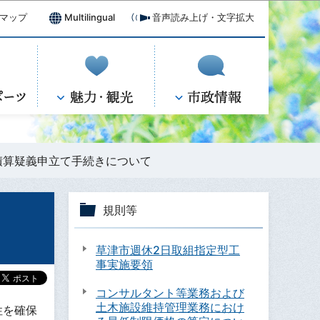
マップ
Multilingual
音声読み上げ・文字拡大
積算疑義申立て手続きについて
規則等
草津市週休2日取組指定型工
事実施要領
コンサルタント等業務および
土木施設維持管理業務におけ
性を確保