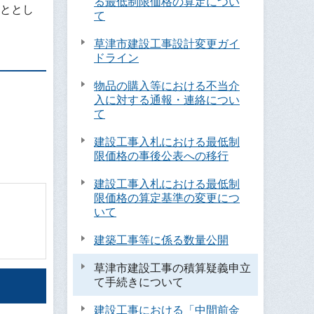
る最低制限価格の算定につい
ととし
て
草津市建設工事設計変更ガイ
ドライン
物品の購入等における不当介
入に対する通報・連絡につい
て
建設工事入札における最低制
限価格の事後公表への移行
建設工事入札における最低制
限価格の算定基準の変更につ
いて
建築工事等に係る数量公開
草津市建設工事の積算疑義申立
て手続きについて
建設工事における「中間前金