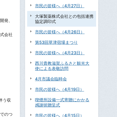
市民の皆様へ（4月27日）
大塚製薬株式会社との包括連携
開発、
協定調印式
市民の皆様へ（4月26日）
式会社
第53回草津宿場まつり
市民の皆様へ（4月23日）
西川貴教滋賀ふるさと観光大
使による表敬訪問
4月市議会臨時会
市民の皆様へ（4月19日）
喫煙所設備一式寄贈にかかる
伴う収
感謝状贈呈式
でのつ
市民の皆様へ（4月15日）