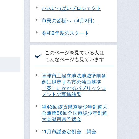
ハスいっぱいプロジェクト
市民の皆様へ（4月2日）
令和3年度のスタート
このページを見ている人は
こんなページも見ています
草津市工場立地法地域準則条
例に規定する市の独自基準
（案）にかかるパブリックコ
メントの実施結果
第43回滋賀県道場少年剣道大
会兼第56回全国道場少年剣道
大会滋賀県予選会
11月市議会定例会 開会