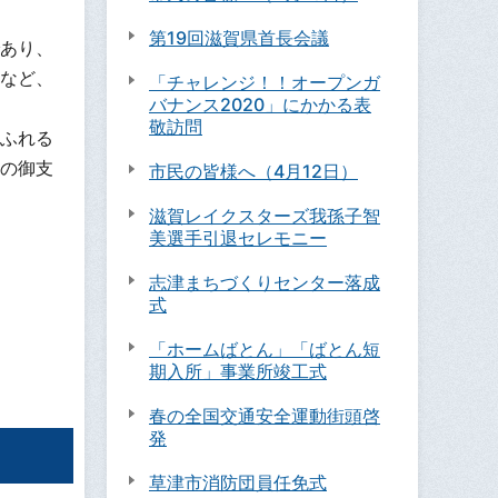
第19回滋賀県首長会議
あり、
など、
「チャレンジ！！オープンガ
バナンス2020」にかかる表
敬訪問
ふれる
の御支
市民の皆様へ（4月12日）
滋賀レイクスターズ我孫子智
美選手引退セレモニー
志津まちづくりセンター落成
式
「ホームばとん」「ばとん短
期入所」事業所竣工式
春の全国交通安全運動街頭啓
発
草津市消防団員任免式