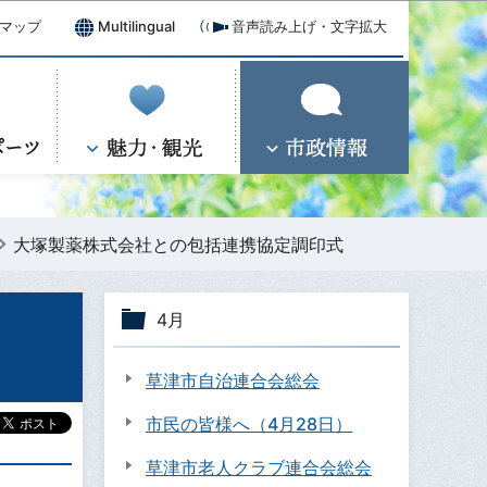
マップ
Multilingual
音声読み上げ・文字拡大
大塚製薬株式会社との包括連携協定調印式
4月
草津市自治連合会総会
市民の皆様へ（4月28日）
草津市老人クラブ連合会総会