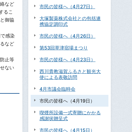
絡など
市民の皆様へ（4月27日）
するこ
大塚製薬株式会社との包括連
と御協
携協定調印式
国で感染
市民の皆様へ（4月26日）
るなど
第53回草津宿場まつり
防止等
市民の皆様へ（4月23日）
せない
西川貴教滋賀ふるさと観光大
使による表敬訪問
4月市議会臨時会
市民の皆様へ（4月19日）
喫煙所設備一式寄贈にかかる
感謝状贈呈式
市民の皆様へ（4月15日）