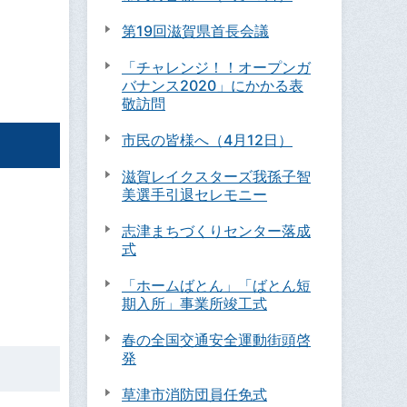
第19回滋賀県首長会議
「チャレンジ！！オープンガ
バナンス2020」にかかる表
敬訪問
市民の皆様へ（4月12日）
滋賀レイクスターズ我孫子智
美選手引退セレモニー
志津まちづくりセンター落成
式
「ホームばとん」「ばとん短
期入所」事業所竣工式
春の全国交通安全運動街頭啓
発
草津市消防団員任免式