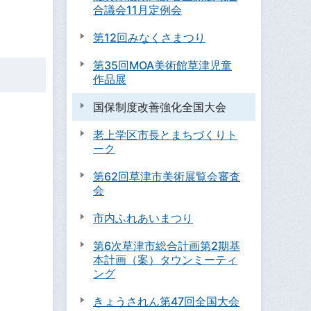
合議会11月定例会
第12回みなくさまつり
第35回MOA美術館草津児童
作品展
国保制度改善強化全国大会
老上学区市長とまちづくりト
ーク
第62回草津市美術展覧会審査
会
市内ふれあいまつり
第6次草津市総合計画第2期基
本計画（案）タウンミーティ
ング
きょうされん第47回全国大会