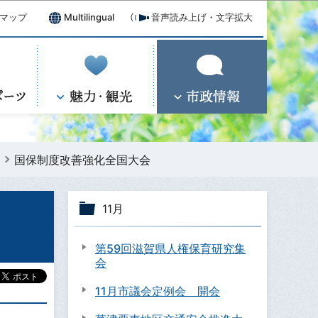
マップ
Multilingual
音声読み上げ・文字拡大
国保制度改善強化全国大会
11月
第59回滋賀県人権保育研究集
会
11月市議会定例会 開会