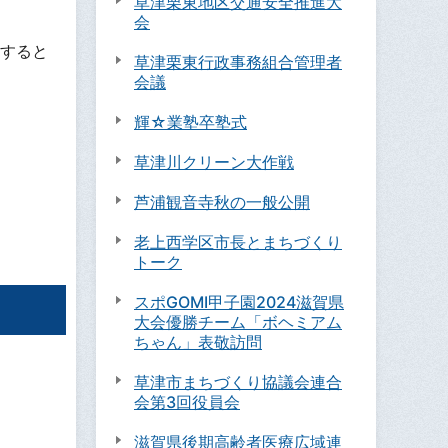
草津栗東地区交通安全推進大
会
すると
草津栗東行政事務組合管理者
会議
輝☆業塾卒塾式
草津川クリーン大作戦
芦浦観音寺秋の一般公開
老上西学区市長とまちづくり
トーク
スポGOMI甲子園2024滋賀県
大会優勝チーム「ボヘミアム
ちゃん」表敬訪問
草津市まちづくり協議会連合
会第3回役員会
滋賀県後期高齢者医療広域連