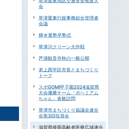
草津栗東地区交通安全推進大
会
草津栗東行政事務組合管理者
会議
輝☆業塾卒塾式
草津川クリーン大作戦
芦浦観音寺秋の一般公開
老上西学区市長とまちづくり
トーク
スポGOMI甲子園2024滋賀県
大会優勝チーム「ボヘミアム
ちゃん」表敬訪問
草津市まちづくり協議会連合
会第3回役員会
滋賀県後期高齢者医療広域連合