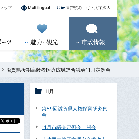
マップ
Multilingual
音声読み上げ・文字拡大
滋賀県後期高齢者医療広域連合議会11月定例会
11月
第59回滋賀県人権保育研究集
会
11月市議会定例会 開会