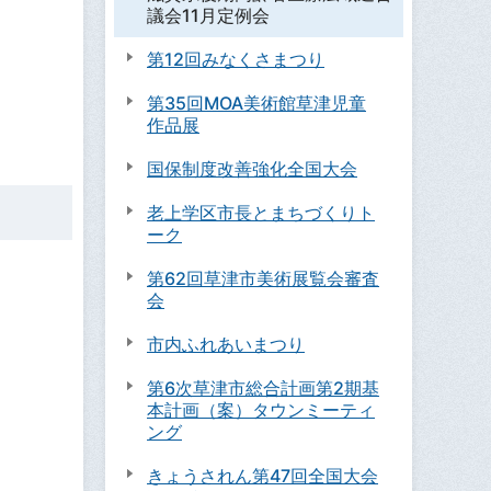
議会11月定例会
第12回みなくさまつり
第35回MOA美術館草津児童
作品展
国保制度改善強化全国大会
老上学区市長とまちづくりト
ーク
第62回草津市美術展覧会審査
会
市内ふれあいまつり
第6次草津市総合計画第2期基
本計画（案）タウンミーティ
ング
きょうされん第47回全国大会