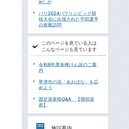
inしが
パリ2024パラリンピック競
技大会に出場された宇田選手
の表敬訪問
このページを見ている人は
こんなページも見ています
令和8年度各種けん診のご案
内
草津市の花「あおばな」を広
めよう
固定資産税Q&A 【償却資
産】
施設案内