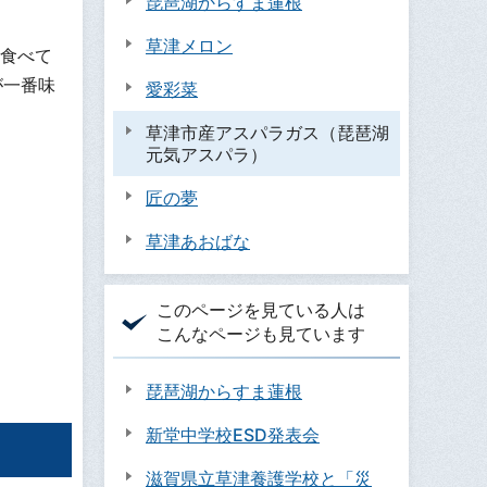
琵琶湖からすま蓮根
草津メロン
食べて
が一番味
愛彩菜
草津市産アスパラガス（琵琶湖
元気アスパラ）
匠の夢
草津あおばな
このページを見ている人は
こんなページも見ています
琵琶湖からすま蓮根
新堂中学校ESD発表会
滋賀県立草津養護学校と「災