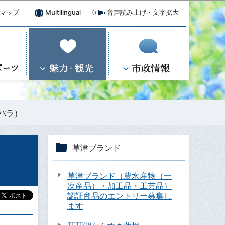
マップ
Multilingual
音声読み上げ・文字拡大
パラ）
草津ブランド
草津ブランド（農水産物（一
次産品）・加工品・工芸品）
認証商品のエントリー募集し
ます