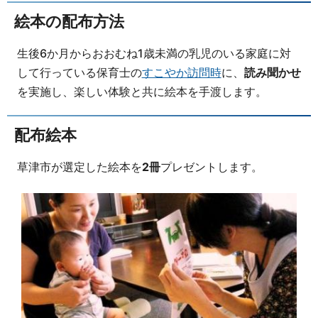
絵本の配布方法
生後6か月からおおむね1歳未満の乳児のいる家庭に対
して行っている保育士の
すこやか訪問時
に、
読み聞かせ
を実施し、楽しい体験と共に絵本を手渡します。
配布絵本
草津市が選定した絵本を
2冊
プレゼントします。