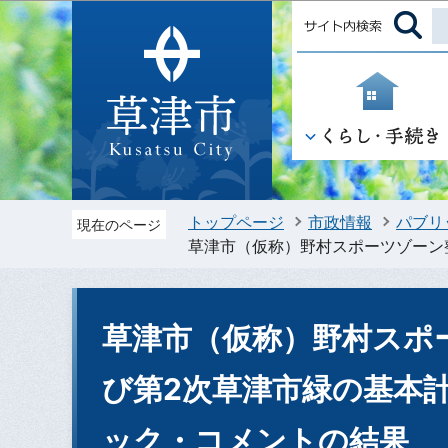
トップページ
市政情報
パブリ
現在のページ
草津市（仮称）野村スポーツゾーン
草津市（仮称）野村スポ
び第2次草津市緑の基本
ック・コメントの結果