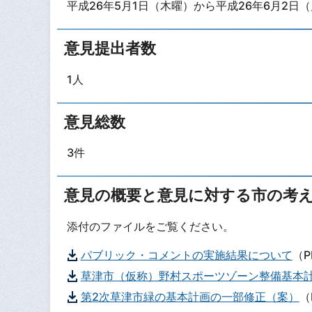
平成26年5月1日（木曜）から平成26年6月2日
意見提出者数
1人
意見総数
3件
意見の概要と意見に対する市の考
添付のファイルをご覧ください。
パブリック・コメントの実施結果について
（P
草津市（仮称）野村スポーツゾーン整備基本
第2次草津市緑の基本計画の一部修正（案）
（