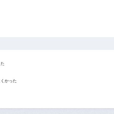
った
？
にくかった