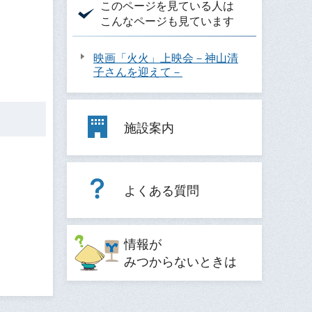
このページを見ている人は
こんなページも見ています
映画「火火」上映会－神山清
子さんを迎えて－
施設案内
よくある質問
情報が
みつからないときは