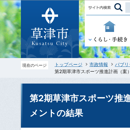
トップページ
市政情報
パブリ
現在のページ
第2期草津市スポーツ推進計画（案
第2期草津市スポーツ推
メントの結果