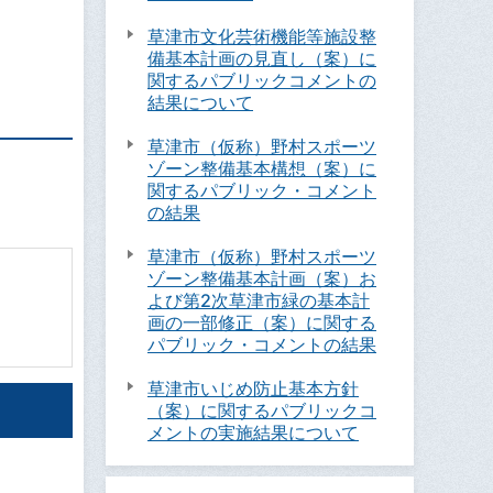
草津市文化芸術機能等施設整
備基本計画の見直し（案）に
関するパブリックコメントの
結果について
草津市（仮称）野村スポーツ
ゾーン整備基本構想（案）に
関するパブリック・コメント
の結果
草津市（仮称）野村スポーツ
ゾーン整備基本計画（案）お
よび第2次草津市緑の基本計
画の一部修正（案）に関する
パブリック・コメントの結果
草津市いじめ防止基本方針
（案）に関するパブリックコ
メントの実施結果について