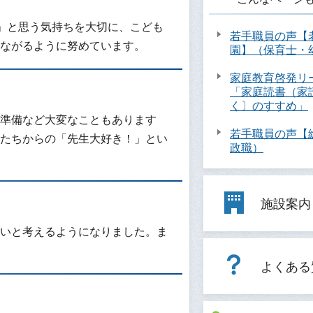
」と思う気持ちを大切に、こども
若手職員の声【
ながるように努めています。
園】（保育士・
家庭教育啓発リ
「家庭読書（家
く〕のすすめ」
準備など大変なこともあります
若手職員の声【
たちからの「先生大好き！」とい
政職）
施設案内
いと考えるようになりました。ま
よくある