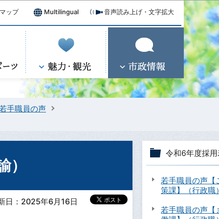
マップ
Multilingual
音声読み上げ・文字拡大
用若手職員の声
令和6年度採用
諭）
若手職員の声【
策課】（行政職
新日：2025年6月16日
若手職員の声【