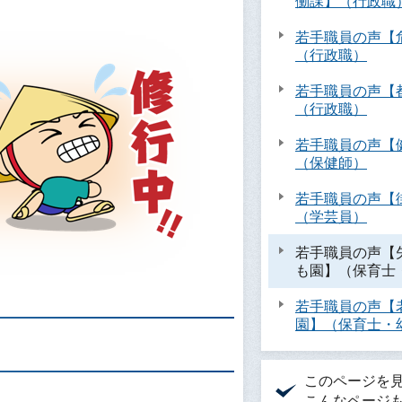
働課】（行政職
若手職員の声【
（行政職）
若手職員の声【
（行政職）
若手職員の声【
（保健師）
若手職員の声【
（学芸員）
若手職員の声【
も園】（保育士
若手職員の声【
園】（保育士・
このページを
こんなページ