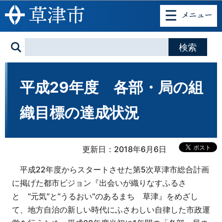
このページの本文へ移動
平成29年度 各部・局の組
織目標の達成状況
更新日：2018年6月6日
平成22年度からスタートさせた第5次草津市総合計画
に掲げた都市ビジョン『出会いが織りなすふるさ
と “元気”と“うるおい”のあるまち 草津』をめざし
て、地方自治の新しい時代にふさわしい自律した市政運