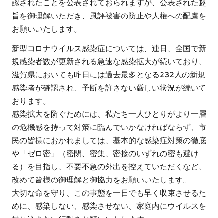
認されたことを公表されておられますが、公表された趣
旨を御理解いただき、風評被害の防止や人権への配慮を
お願いいたします。
新型コロナウイルス感染症については、連日、全国で新
規感染者数が更新される急速な感染拡大が続いており、
滋賀県においても昨日には過去最多となる232人の新規
感染者が確認され、予断を許さない厳しい状況が続いて
おります。
感染拡大を防ぐためには、私たち一人ひとりがより一層
の危機感を持って対策に臨んでいかなければならず、市
民の皆様におかれましては、基本的な感染症対策の徹底
や「ゼロ密」（密閉、密集、密接のいずれの密も避け
る）を目指し、不要不急の外出を控えていただくなど、
改めて皆様の御理解と御協力をお願いいたします。
大切な命を守り、この事態を一日でも早く収束させるた
めに、感染しない、感染させない、家庭内にウイルスを