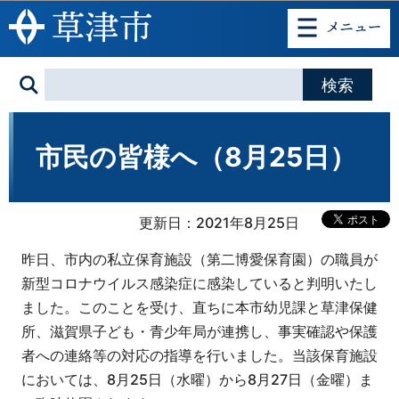
このページの本文へ移動
市民の皆様へ（8月25日）
更新日：2021年8月25日
昨日、市内の私立保育施設（第二博愛保育園）の職員が
新型コロナウイルス感染症に感染していると判明いたし
ました。このことを受け、直ちに本市幼児課と草津保健
所、滋賀県子ども・青少年局が連携し、事実確認や保護
者への連絡等の対応の指導を行いました。当該保育施設
においては、8月25日（水曜）から8月27日（金曜）ま