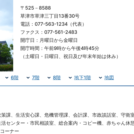
〒525－8588
草津市草津三丁目13番30号
電話：077-563-1234（代表）
ファクス：077-561-2483
開庁日：月曜日から金曜日
開庁時間：午前9時から午後4時45分
（土曜日・日曜日、祝日及び年末年始は休み）
6階
7階
8階
地下1階
地図
政策課、生活安心課、危機管理課、会計課、市政談話室、守衛
生活センター・市民相談室、総合案内・コピー機、赤ちゃん休
Mコーナー