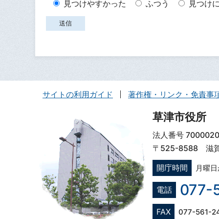
見つけやすかった
ふつう
見つけ
サイトの利用ガイド
著作権・リンク・免責事
草津市役所
法人番号 7000020
〒525-8588 
開庁時間
月曜日
077-
電話
FAX
077-561-2