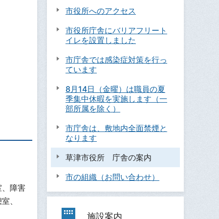
市役所へのアクセス
市役所庁舎にバリアフリート
イレを設置しました
市庁舎では感染症対策を行っ
ています
8月14日（金曜）は職員の夏
季集中休暇を実施します（一
部所属を除く）
市庁舎は、敷地内全面禁煙と
なります
草津市役所 庁舎の案内
市の組織（お問い合わせ）
室、障害
憩室、
施設案内