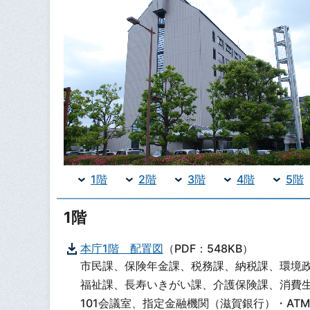
1階
2階
3階
4階
5階
1階
本庁1階 配置図
（PDF：548KB）
市民課、保険年金課、税務課、納税課、環境
福祉課、長寿いきがい課、介護保険課、消費
101会議室、指定金融機関（滋賀銀行）・AT