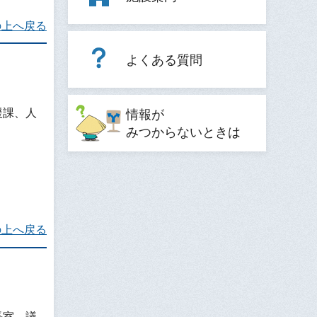
の上へ戻る
よくある質問
援課、人
情報が
みつからないときは
の上へ戻る
長室、議