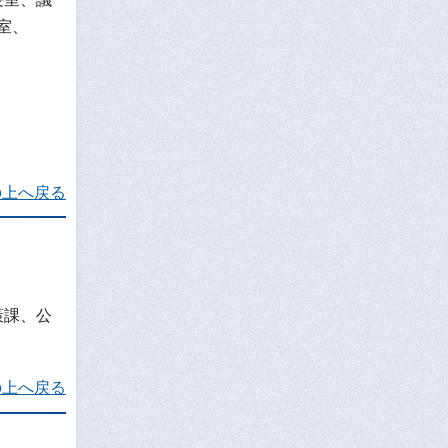
室、
の上へ戻る
策課、公
の上へ戻る