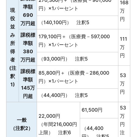
270,300円＋（医療費－901,000
168
準額
円）×1パーセント
現
万
690
役
円
（140,100円） 注釈5
万円超
並
み
課税標
179,100円＋（医療費－597,000
111
所
準額
円）×1パーセント
万
得
380
円
（93,000円） 注釈5
者
万円超
(注
課税標
85,800円＋（医療費－286,000
53
釈
準額
円）×1パーセント
万
1)
145万
円
（44,400円） 注釈5
円超
53
61,500円
22,000円
万
一般
（年間216,000円
円
（注釈2）
（44,400
上限） 注釈6
注
円） 注釈5