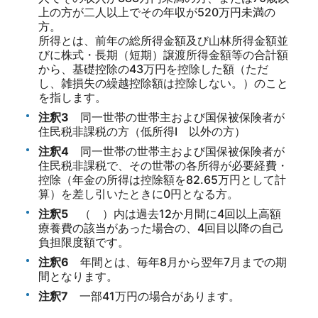
上の方が二人以上でその年収が520万円未満の
方。
所得とは、前年の総所得金額及び山林所得金額並
びに株式・長期（短期）譲渡所得金額等の合計額
から、基礎控除の43万円を控除した額（ただ
し、雑損失の繰越控除額は控除しない。）のこと
を指します。
注釈3
同一世帯の世帯主および国保被保険者が
住民税非課税の方（低所得I 以外の方）
注釈4
同一世帯の世帯主および国保被保険者が
住民税非課税で、その世帯の各所得が必要経費・
控除（年金の所得は控除額を82.65万円として計
算）を差し引いたときに0円となる方。
注釈5
（ ）内は過去12か月間に4回以上高額
療養費の該当があった場合の、4回目以降の自己
負担限度額です。
注釈6
年間とは、毎年8月から翌年7月までの期
間となります。
注釈7
一部41万円の場合があります。