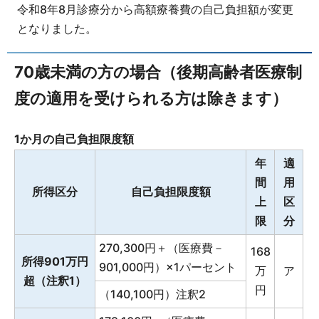
令和8年8月診療分から高額療養費の自己負担額が変更
となりました。
70歳未満の方の場合（後期高齢者医療制
度の適用を受けられる方は除きます）
1か月の自己負担限度額
年
適
間
用
所得区分
自己負担限度額
上
区
限
分
270,300円＋（医療費－
168
所得901万円
901,000円）×1パーセント
万
ア
超（注釈1）
円
（140,100円）注釈2