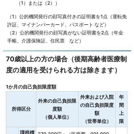
（1）または（2））
（1）公的機関発行の顔写真付きの証明書を1点（運転免
許証、マイナンバーカード、パスポート など）
（2）公的機関発行の顔写真がない証明書を2点（年金
手帳、介護保険証、住民票 など）
70歳以上の方の場合（後期高齢者医療制
度の適用を受けられる方は除きます）
1か月の自己負担限度額
外来および入院
年
外来の自己負担限
の自己負担限度
間
所得区分
度額
額
上
（個人単位）
（世帯単位）
限
課税標