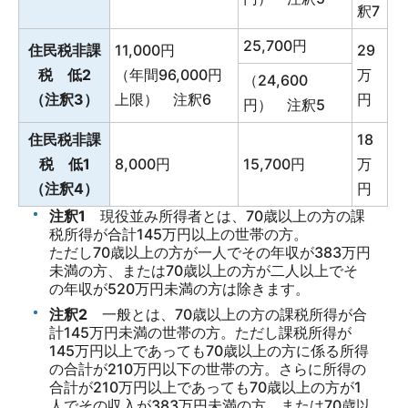
釈7
25,700円
住民税非課
11,000円
29
税 低2
（年間96,000円
万
（24,600
（注釈3）
上限） 注釈6
円
円） 注釈5
住民税非課
18
税 低1
8,000円
15,700円
万
（注釈4）
円
注釈1
現役並み所得者とは、70歳以上の方の課
税所得が合計145万円以上の世帯の方。
ただし70歳以上の方が一人でその年収が383万円
未満の方、または70歳以上の方が二人以上でそ
の年収が520万円未満の方は除きます。
注釈2
一般とは、70歳以上の方の課税所得が合
計145万円未満の世帯の方。ただし課税所得が
145万円以上であっても70歳以上の方に係る所得
の合計が210万円以下の世帯の方。さらに所得の
合計が210万円以上であっても70歳以上の方が1
人でその収入が383万円未満の方、または70歳以