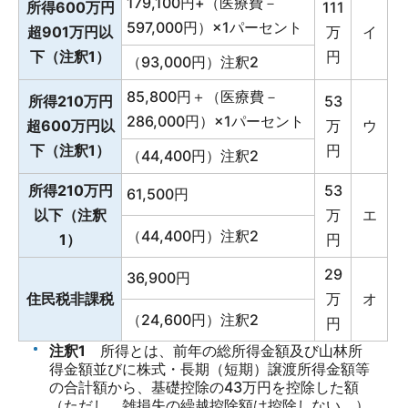
179,100円+（医療費－
所得600万円
111
597,000円）×1パーセント
超901万円以
万
イ
下（注釈1）
円
（93,000円）注釈2
85,800円＋（医療費－
所得210万円
53
286,000円）×1パーセント
超600万円以
万
ウ
下（注釈1）
円
（44,400円）注釈2
所得210万円
53
61,500円
以下（注釈
万
エ
（44,400円）注釈2
1）
円
29
36,900円
住民税非課税
万
オ
（24,600円）注釈2
円
注釈1
所得とは、前年の総所得金額及び山林所
得金額並びに株式・長期（短期）譲渡所得金額等
の合計額から、基礎控除の43万円を控除した額
（ただし、雑損失の繰越控除額は控除しない。）