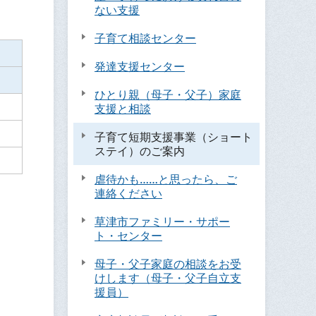
ない支援
子育て相談センター
発達支援センター
ひとり親（母子・父子）家庭
支援と相談
子育て短期支援事業（ショート
ステイ）のご案内
虐待かも……と思ったら、ご
連絡ください
草津市ファミリー・サポー
ト・センター
母子・父子家庭の相談をお受
けします（母子・父子自立支
援員）