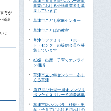
草津市養育支援ヘルパー派遣
事業における受託事業者を募
集しています
養育が
・保護
草津市こども家庭センター
草津市ことばの教室
いま
草津市ファミリー・サポー
ト・センターの提供会員を募
集しています
妊娠・出産・子育てオンライ
ン相談
草津市立少年センター・あす
くる草津
第17回びわ湖一周オレンジリ
ボンたすきリレー参加者募集
草津市版ネウボラ 妊娠・出
産・子育てにおける切れ目の