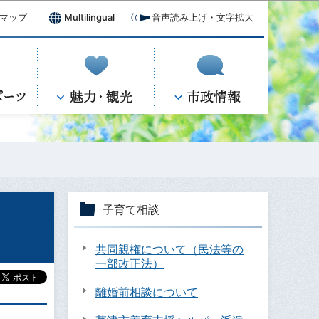
マップ
Multilingual
音声読み上げ・文字拡大
子育て相談
共同親権について（民法等の
一部改正法）
離婚前相談について