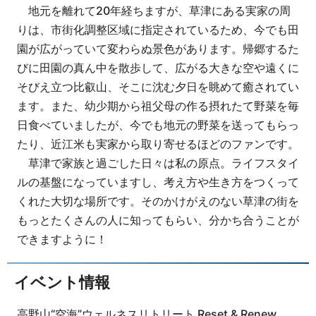
地元を離れて20年経ちますが、草津にある実家の周
りは、市街化調整区域に指定されているため、今でも田
園が広がっていて変わらぬ景色があります。帰郷するた
びに田園の真ん中を散歩して、広がる大きな空や遠くに
そびえ立つ比叡山、そこに沈む夕日を眺めて癒されてい
ます。また、幼少期から祖父母の作る摂れたて野菜を毎
日食べていましたが、今でも地元の野菜を送ってもらっ
たり、近江米も実家から取り寄せるほどのファンです。
草津で家族と過ごした日々は私の原点。ライフスタイ
ルの基盤になっていますし、考え方や生き方をつくって
くれた大切な場所です。そのかけがえのない草津の街を
もっとたくさんの人に知ってもらい、分かち合うことが
できますように！
イベント情報
高野山“空海”ウェルネスリトリート Reset & Renew