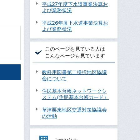
平成27年度下水道事業決算お
よび業務状況
平成26年度下水道事業決算お
よび業務状況
このページを見ている人は
こんなページも見ています
教科用図書第二採択地区協議
会について
住民基本台帳ネットワークシ
ステム(住民基本台帳カード）
草津栗東地区交通対策協議会
の活動