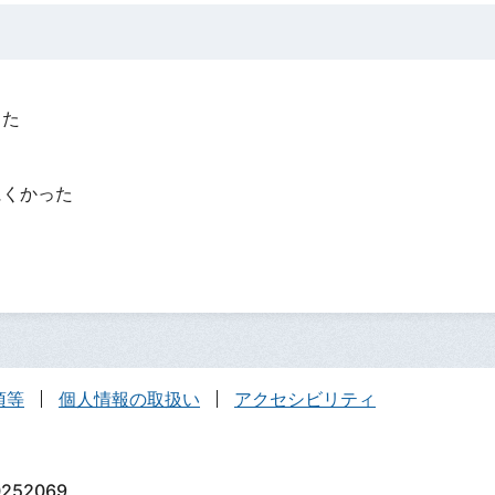
った
？
にくかった
項等
個人情報の取扱い
アクセシビリティ
252069